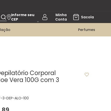
Informe seu
CEP
ilação
Perfumes
epilatório Corporal
loe Vera 100G com 3
T-3-DEP-ALO-100
5
,
89