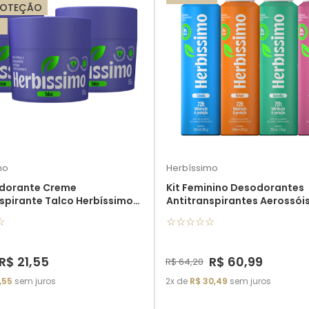
ROTEÇÃO
mo
Herbíssimo
odorante Creme
Kit Feminino Desodorantes
spirante Talco Herbíssimo
Antitranspirantes Aerossói
unidades
Alumínio Herbíssimo
☆
☆
☆
☆
☆
☆
R$
21
,
55
R$
60
,
99
R$
64
,
20
,
55
sem juros
2
de
R$
30
,
49
sem juros