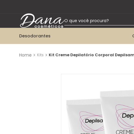
O que você procura?
Desodorantes
TERMOS MAIS BUSCADOS
1
º
desodorante aerossol
Kits
Kit Creme Depilatório Corporal Depilsa
2
º
talco
3
º
desodorante roll-on
4
º
desodorante twist
5
º
desodorante bisnaga
6
º
kit herbissimo
7
º
colônia
8
º
desodorante creme tabu
9
º
desodorante spray