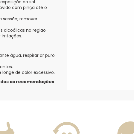
exposição ao sol.
movido com pinça até o
a sessão; remover
s alcoólicas na região
irritações.
nte água, respirar ar puro
.
ientes.
 longe de calor excessivo.
 todas as recomendações