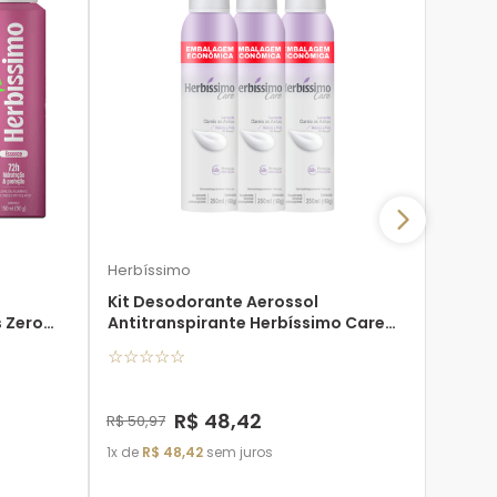
5%
O
Herbís
Kit C
Antitr
Monoi 
55g - 
☆
☆
☆
Herbíssimo
Kit Desodorante Aerossol
s Zero
Antitranspirante Herbíssimo Care
Lavanda 250ML - 3 unidades
☆
☆
☆
☆
☆
R$
33
,
9
1
de
R$
R$
48
,
42
R$
50
,
97
1
de
R$
48
,
42
sem juros