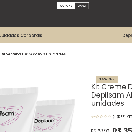
Cuidados Corporais
Dep
m Aloe Vera 100G com 3 unidades
34%
OFF
Kit Creme D
Depilsam A
unidades
☆
☆
☆
☆
☆
REF:
KI
(
0
)
R$
3
R$
53
,
97