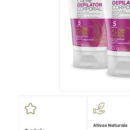
10
º
desodorante creme
Ativos Naturais