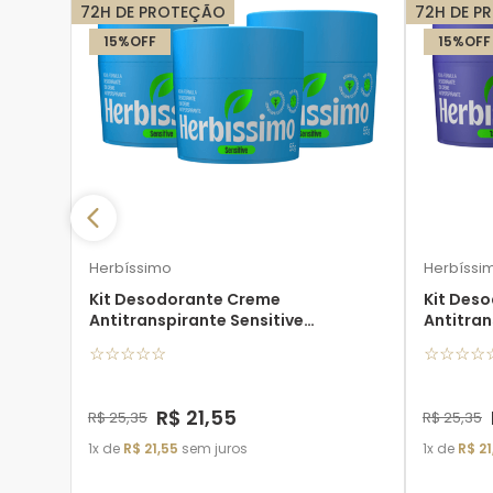
72H DE PROTEÇÃO
72H DE P
15%
OFF
15%
OFF
Care
Herbíssimo
Herbíssi
Kit Desodorante Creme
Kit Des
Antitranspirante Sensitive
Antitran
Herbíssimo 55G - 3 unidades
55G - 3 
☆
☆
☆
☆
☆
☆
☆
☆
☆
R$
21
,
55
R$
25
,
35
R$
25
,
35
1
de
R$
21
,
55
sem juros
1
de
R$
21