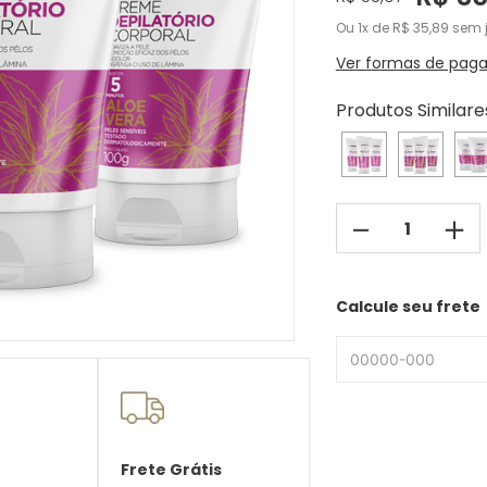
Ou
1
de
R$
35
,
89
sem j
Ver formas de pag
Produtos Similare
－
＋
Calcule seu frete
Frete Grátis