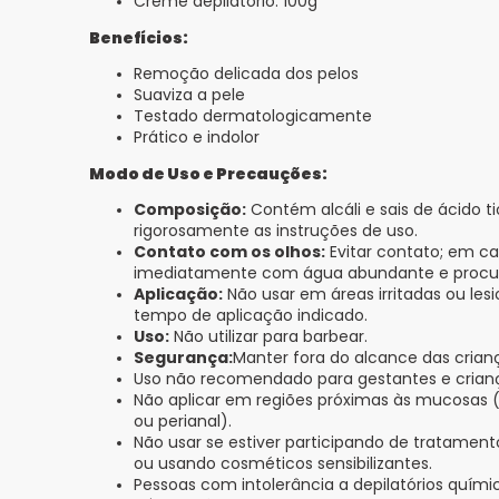
Creme depilatório: 100g
Benefícios:
Remoção delicada dos pelos
Suaviza a pele
Testado dermatologicamente
Prático e indolor
Modo de Uso e Precauções:
Composição:
Contém alcáli e sais de ácido tio
rigorosamente as instruções de uso.
Contato com os olhos:
Evitar contato; em c
imediatamente com água abundante e procu
Aplicação:
Não usar em áreas irritadas ou lesi
tempo de aplicação indicado.
Uso:
Não utilizar para barbear.
Segurança:
Manter fora do alcance das crian
Uso não recomendado para gestantes e crian
Não aplicar em regiões próximas às mucosas (
ou perianal).
Não usar se estiver participando de tratame
ou usando cosméticos sensibilizantes.
Pessoas com intolerância a depilatórios quími