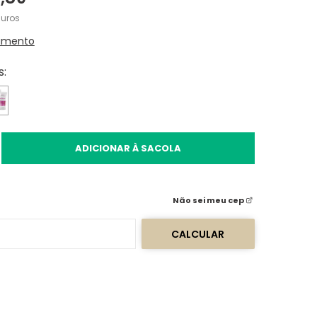
uros
amento
s:
ADICIONAR À SACOLA
Não sei meu cep
CALCULAR