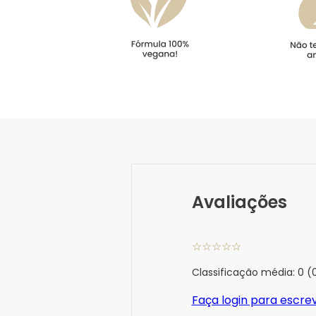
Avaliações
☆
☆
☆
☆
☆
Classificação média: 0
(
Faça login para escre