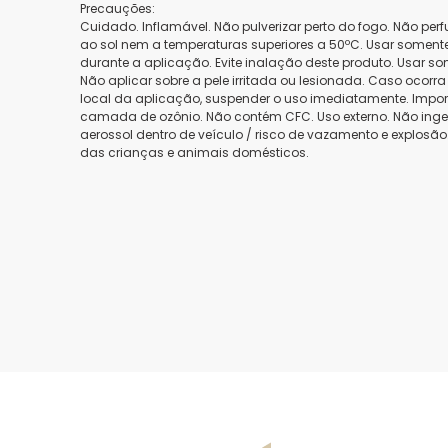
Precauções:
Cuidado. Inflamável. Não pulverizar perto do fogo. Não perf
ao sol nem a temperaturas superiores a 50ºC. Usar somente 
durante a aplicação. Evite inalação deste produto. Usar s
Não aplicar sobre a pele irritada ou lesionada. Caso ocorra 
local da aplicação, suspender o uso imediatamente. Import
camada de ozônio. Não contém CFC. Uso externo. Não inge
aerossol dentro de veículo / risco de vazamento e explosã
das crianças e animais domésticos.