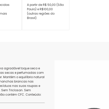
ecidas
A partir de R$ 50,00 (São
,
Paulo) e R$100,00
mais
(outras regiões do
Brasil).
ona agradável toque seco e
xilas secas e perfumadas com
. Mantém o equilíbrio natural
e manchas brancas nas
resíduos nas suas roupas e
o. Sem Triclosan. Sem
 Não contém CFC. Conteúdo: