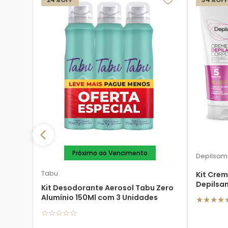
Próximo ao Vencimento
Depilsam
Tabu
Kit Crem
Depilsa
Kit Desodorante Aerosol Tabu Zero
unidade
Alumínio 150Ml com 3 Unidades
★
★
★
★
☆
☆
☆
☆
☆