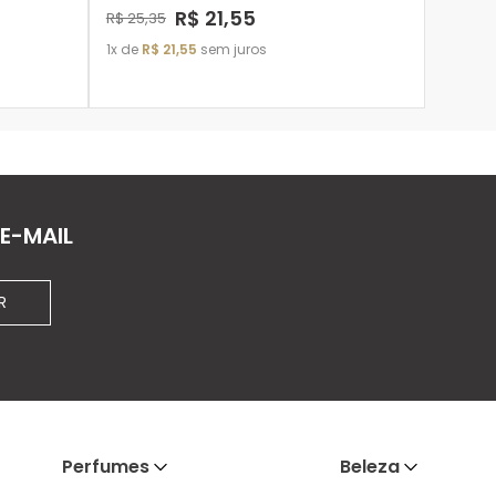
R$
21
,
55
R$
25
,
35
1
de
R$
21
,
55
sem juros
ADICIONAR À SACOLA
E-MAIL
R
Perfumes
Beleza