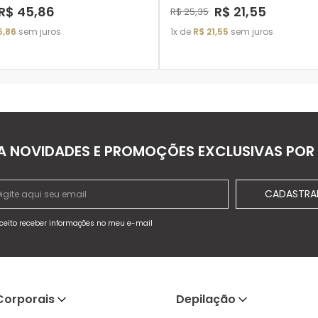
R$
45
,
86
R$
21
,
55
R$
25
,
35
5
,
86
sem juros
1
de
R$
21
,
55
sem juros
ADICIONAR À SACOLA
ADICIONAR À SACOLA
A NOVIDADES E PROMOÇÕES EXCLUSIVAS POR 
CADASTRA
ceito receber informações no meu e-mail
Corporais
Depilação