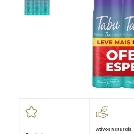
10
º
desodorante creme
Ativos Naturais