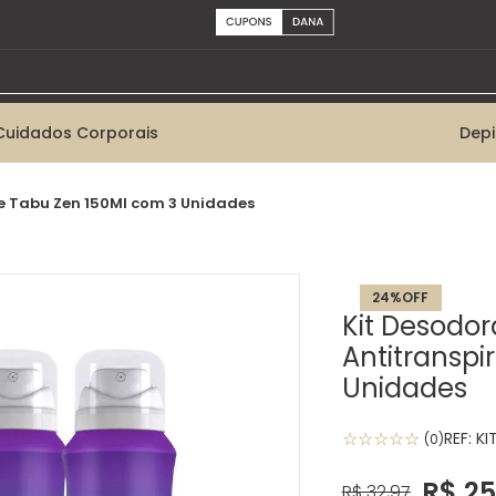
Cuidados Corporais
Dep
te Tabu Zen 150Ml com 3 Unidades
24%
OFF
Kit Desodor
Antitranspi
Unidades
☆
☆
☆
☆
☆
REF:
KI
(
0
)
R$
25
R$
32
,
97