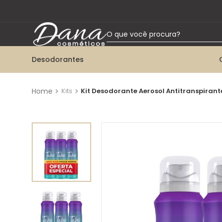
O que você procura?
Desodorantes
TERMOS MAIS BUSCADOS
1
º
desodorante aerossol
Kits
Kit Desodorante Aerosol Antitranspiran
2
º
talco
3
º
desodorante roll-on
4
º
desodorante twist
5
º
desodorante bisnaga
6
º
kit herbissimo
7
º
colônia
8
º
desodorante creme tabu
9
º
desodorante spray