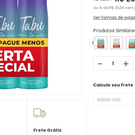
Ou
1
de
R$
25
,
06
sem j
Ver formas de pag
Produtos Similare
－
＋
Calcule seu frete
Frete Grátis