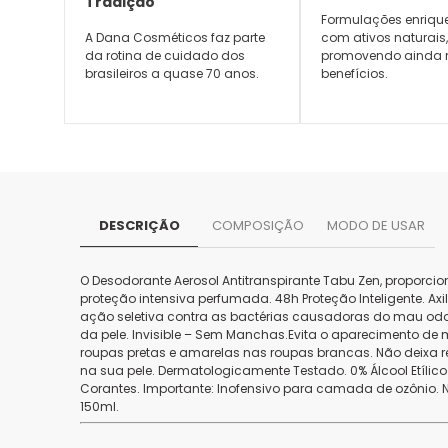
Tradição
Formulações enriqu
A Dana Cosméticos faz parte
com ativos naturais
da rotina de cuidado dos
promovendo ainda 
brasileiros a quase 70 anos.
benefícios.
DESCRIÇÃO
COMPOSIÇÃO
MODO DE USAR
O Desodorante Aerosol Antitranspirante Tabu Zen, proporci
proteção intensiva perfumada. 48h Proteção Inteligente. A
ação seletiva contra as bactérias causadoras do mau odor
da pele. Invisible – Sem Manchas.Evita o aparecimento d
roupas pretas e amarelas nas roupas brancas. Não deixa 
na sua pele. Dermatologicamente Testado. 0% Álcool Etílic
Corantes. Importante: Inofensivo para camada de ozônio.
150ml.