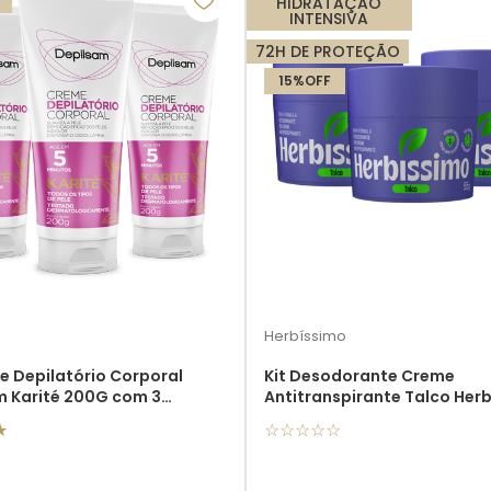
HIDRATAÇÃO
INTENSIVA
72H DE PROTEÇÃO
15%
OFF
Herbíssimo
e Depilatório Corporal
Kit Desodorante Creme
m Karité 200G com 3
Antitranspirante Talco Her
s
55G - 3 unidades
★
☆
☆
☆
☆
☆