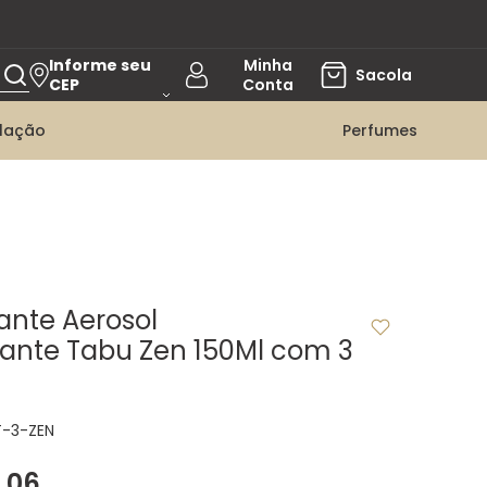
Informe seu
CEP
ilação
Perfumes
ante Aerosol
rante Tabu Zen 150Ml com 3
T-3-ZEN
,
06