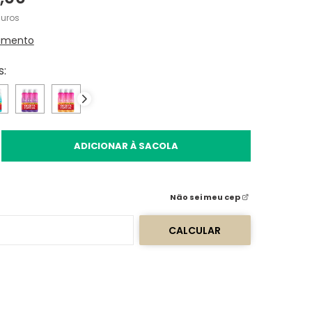
uros
amento
s:
ADICIONAR À SACOLA
Não sei meu cep
CALCULAR