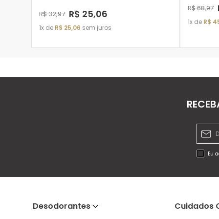
R$
68
,
97
R$
25
,
06
R$
32
,
97
1
de
R$
4
1
de
R$
25
,
06
sem juros
ADICIONAR À SACOLA
RECEB
Eu a
Desodorantes
Cuidados 