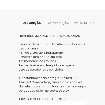
DESCRIÇÃO
COMPOSIÇÃO
MODO DE USAR
PRIMEIRÍSSIMO NO SKINCARE PARA AS AXILAS
Renova o tom natural da pele após 14 dias de
uso continuo
48h de proteção & hidratação
Renova o tom natural da pele
Antimanchas nas roupas
Textura levíssima de rápida secagem
Livre de parabenos e petrolatos
Autocuidado cheio de regra? Tô fora. O
Aerossol Care protege, renova o tom natural
da pele, trata e hidrata tudo ao mesmo tempo
porque sua axila merece esse glow.
ATIVE SEU MODO PODEROSÍSSIMO