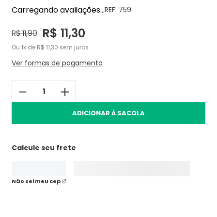
Carregando avaliações...
REF:
759
R$
11
,
30
R$
11
,
90
Ou
1
de
R$
11
,
30
sem juros
Ver formas de pagamento
－
＋
ADICIONAR À SACOLA
Calcule seu frete
Não sei meu cep