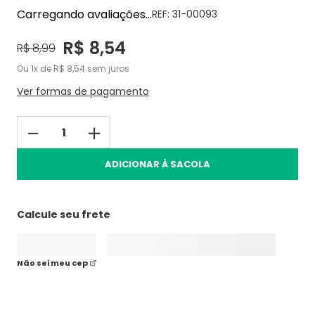
Carregando avaliações...
REF:
31-00093
R$
8
,
54
R$
8
,
99
Ou
1
de
R$
8
,
54
sem juros
Ver formas de pagamento
－
＋
ADICIONAR À SACOLA
Calcule seu frete
Não sei meu cep