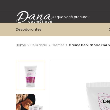
O que você procura?
Desodorantes
TERMOS MAIS BUSCADOS
1
º
desodorante aerossol
Depilação
Cremes
Creme Depilatório Corp
2
º
talco
3
º
desodorante twist
4
º
desodorante roll-on
5
º
desodorante bisnaga
6
º
kit herbissimo
7
º
colônia
8
º
desodorante spray
9
º
desodorante creme tabu