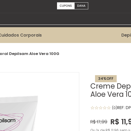
Cuidados Corporais
Dep
oral Depilsam Aloe Vera 100G
34%
OFF
Creme Depi
Aloe Vera 1
☆
☆
☆
☆
☆
REF:
DP
(
0
)
R$
11
,
R$
17
,
99
Ou
1
de
R$
11
,
96
sem ju