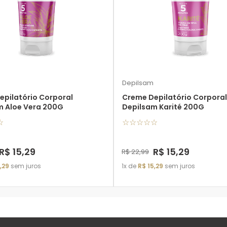
Depilsam
epilatório Corporal
Creme Depilatório Corporal
m Aloe Vera 200G
Depilsam Karité 200G
☆
☆
☆
☆
☆
☆
R$
15
,
29
R$
15
,
29
R$
22
,
99
,
29
sem juros
1
de
R$
15
,
29
sem juros
ADICIONAR À SACOLA
ADICIONAR À SACOLA