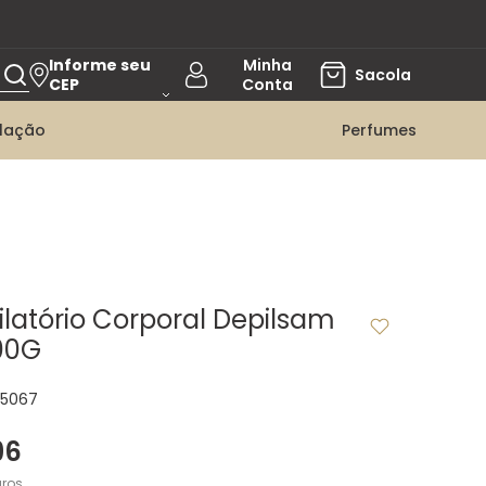
Informe seu
CEP
ilação
Perfumes
latório Corporal Depilsam
00G
5067
96
ros