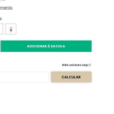
amento
s:
ADICIONAR À SACOLA
Não sei meu cep
CALCULAR