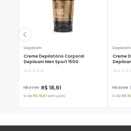
Depilsam
Depilsam
Creme Depilatório Corporal
Creme D
Depilsam Men Sport 150G
Depilsa
☆
☆
☆
☆
☆
☆
☆
☆
☆
R$
18
,
61
R$
27
,
99
R$
22
,
99
1
de
R$
18
,
61
sem juros
1
de
R$
15
ADICIONAR À SACOLA