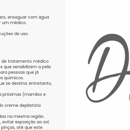
tato, enxaguar com água
r um médico.
ruções de uso.
do de tratamento médico
s que sensibilizem a pele.
para pessoas que já
os químicos.
ue se destina; entretanto,
la próximas (mamilos e
 do creme depilatório
dias na mesma região.
evitar exposição ao sol.
 pinças, até que este