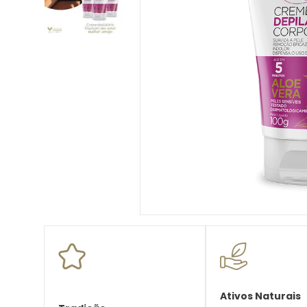
10
º
desodorante creme
Ativos Naturais