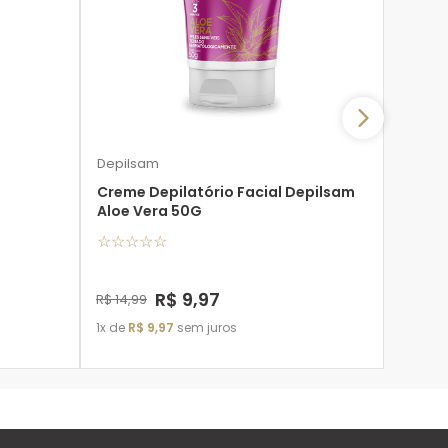
Creme 
Karit
☆
☆
☆
Depilsam
Creme Depilatório Facial Depilsam
Aloe Vera 50G
☆
☆
☆
☆
☆
R$
14
,
9
1
de
R$
R$
9
,
97
R$
14
,
99
1
de
R$
9
,
97
sem juros
ADICIONAR À SACOLA