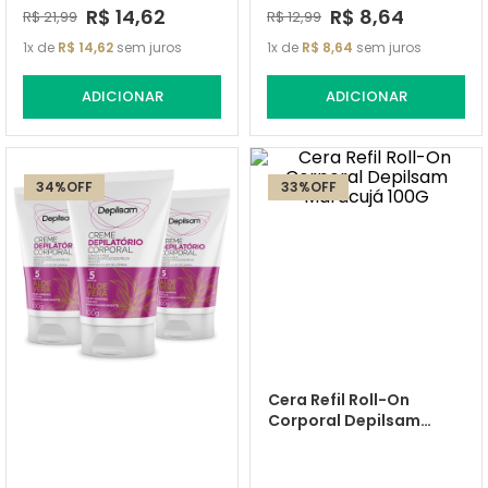
R$
14
,
62
R$
8
,
64
R$
21
,
99
R$
12
,
99
1
de
R$
14
,
62
sem juros
1
de
R$
8
,
64
sem juros
ADICIONAR
ADICIONAR
34%
OFF
33%
OFF
Cera Refil Roll-On
Corporal Depilsam
Maracujá 100G