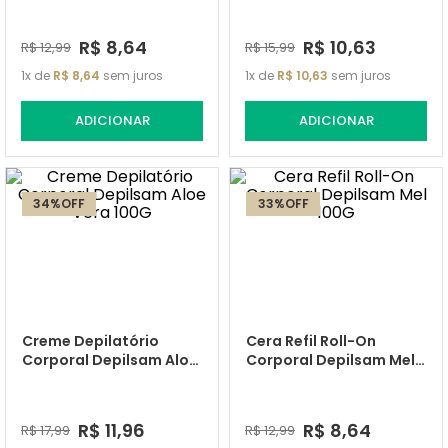
R$
8
,
64
R$
10
,
63
R$
12
,
99
R$
15
,
99
1
de
R$
8
,
64
sem juros
1
de
R$
10
,
63
sem juros
ADICIONAR
ADICIONAR
34%
OFF
33%
OFF
Creme Depilatório
Cera Refil Roll-On
Corporal Depilsam Aloe
Corporal Depilsam Mel
Vera 100G
100G
R$
11
,
96
R$
8
,
64
R$
17
,
99
R$
12
,
99