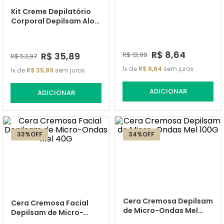
Kit Creme Depilatório
Corporal Depilsam Aloe
Vera 100G com 3
unidades
R$
8
,
64
R$
35
,
89
R$
12
,
99
R$
53
,
97
1
de
R$
8
,
64
sem juros
1
de
R$
35
,
89
sem juros
ADICIONAR
ADICIONAR
33%
OFF
34%
OFF
Cera Cremosa Depilsam
Cera Cremosa Facial
de Micro-Ondas Mel
Depilsam de Micro-
100G
Ondas Mel 40G