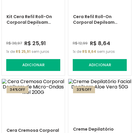
Kit Cera Refil Roll-On
Cera Refil Roll-On
Corporal Depilsam
Corporal Depilsam
Menta 100G C/ 3
Menta 100G
unidades
R$
25
,
91
R$
8
,
64
R$
38
,
97
R$
12
,
99
1
de
R$
25
,
91
sem juros
1
de
R$
8
,
64
sem juros
ADICIONAR
ADICIONAR
34%
OFF
33%
OFF
Creme Depilatório
Cera Cremosa Corporal