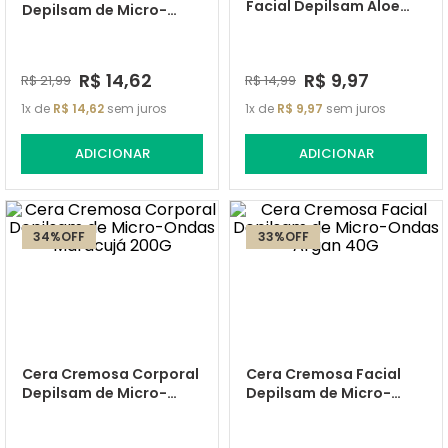
Facial Depilsam Aloe
Depilsam de Micro-
Vera 50G
Ondas Mel 200G
R$
14
,
62
R$
9
,
97
R$
21
,
99
R$
14
,
99
1
de
R$
14
,
62
sem juros
1
de
R$
9
,
97
sem juros
ADICIONAR
ADICIONAR
34%
OFF
33%
OFF
Cera Cremosa Corporal
Cera Cremosa Facial
Depilsam de Micro-
Depilsam de Micro-
Ondas Maracujá 200G
Ondas Argan 40G