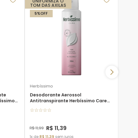
UNIFORMIZA O
TOM DAS AXILAS
5%
OFF
Tabu
Desod
Antitr
150Ml
★
★
★
Herbíssimo
nte
Desodorante Aerossol
bíssimo
Antitranspirante Herbíssimo Care
Hibisco
☆
☆
☆
☆
☆
R$
10
,
9
1
de
R$
R$
11
,
39
R$
11
,
99
1
de
R$
11
,
39
sem juros