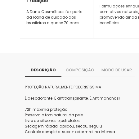
Tradição
Formulações enriqu
A Dana Cosméticos faz parte
com ativos naturais
da rotina de cuidado dos
promovendo ainda 
brasileiros a quase 70 anos.
benefícios.
DESCRIÇÃO
COMPOSIÇÃO
MODO DE USAR
PROTEÇÃO NATURALMENTE PODERISÍSSIMA
É desodorante. É antitranspirante. É Antimanchas!
72h máxima proteção
Preserva o tom natural da pele
Livre de silicones e petrolatos
Secagem rápida: aplicou, secou, seguiu
Controle completo: suor + odor + rotina intensa