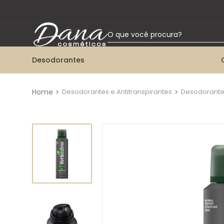
O que você procura?
Desodorantes
TERMOS MAIS BUSCADOS
1
º
desodorante aerossol
Desodorantes e Antitranspirantes
Desodorante
2
º
talco
3
º
desodorante roll-on
4
º
desodorante twist
5
º
desodorante bisnaga
6
º
kit herbissimo
7
º
colônia
8
º
desodorante creme tabu
9
º
desodorante spray