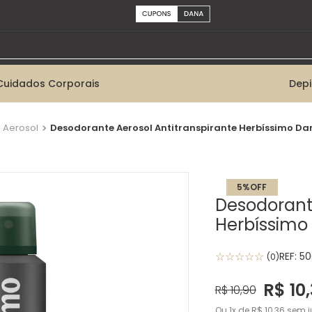
Cuidados Corporais
Dep
 Aerosol
Desodorante Aerosol Antitranspirante Herbíssimo Dark
5%
OFF
Desodorante
Herbíssimo 
☆
☆
☆
☆
☆
REF:
50
(
0
)
R$
10
,
R$
10
,
90
Ou
1
de
R$
10
,
36
sem j