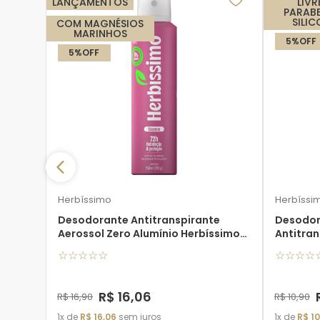
LANÇAMENTOS
LIVR
PARAB
SILI
COM MAGNÉSIOS
MARINHOS
5%
OFF
5%
OFF
Care
Herbíssimo
Herbíssi
Desodorante Antitranspirante
Desodor
Aerossol Zero Alumínio Herbíssimo
Antitran
Essence
Silver 15
☆
☆
☆
☆
☆
☆
☆
☆
☆
R$
16
,
06
R$
16
,
90
R$
10
,
90
1
de
R$
16
,
06
sem juros
1
de
R$
10