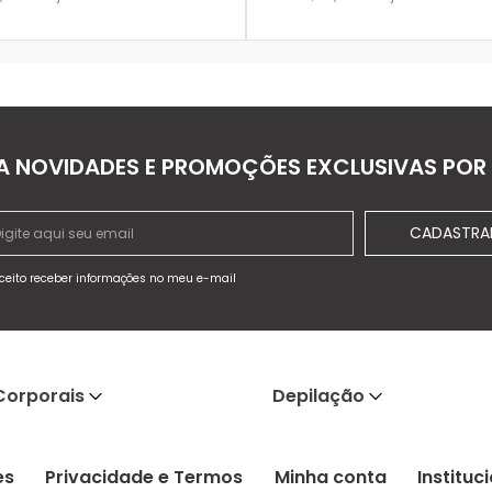
ADICIONAR À SACOLA
ADICIONAR À SACOLA
A NOVIDADES E PROMOÇÕES EXCLUSIVAS POR 
CADASTRA
ceito receber informações no meu e-mail
Corporais
Depilação
es
Privacidade e Termos
Minha conta
Instituc