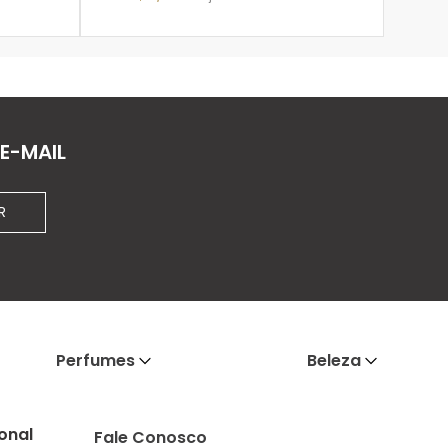
ADICIONAR À SACOLA
E-MAIL
R
Perfumes
Beleza
ional
Fale Conosco