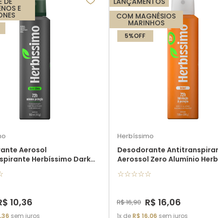
E DE
LANÇAMENTOS
ENOS E
CONES
COM MAGNÉSIOS
MARINHOS
5%
OFF
mo
Herbíssimo
ante Aerosol
Desodorante Antitranspira
spirante Herbíssimo Dark
Aerossol Zero Alumínio Her
0Ml
Velvet
☆
☆
☆
☆
☆
☆
R$
10
,
36
R$
16
,
06
R$
16
,
90
,
36
sem juros
1
de
R$
16
,
06
sem juros