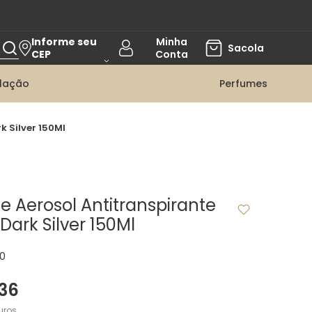
Informe seu
CEP
ilação
Perfumes
 Silver 150Ml
 Aerosol Antitranspirante
Dark Silver 150Ml
0
36
uros