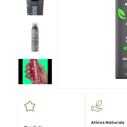
10
º
desodorante creme
Ativos Naturais