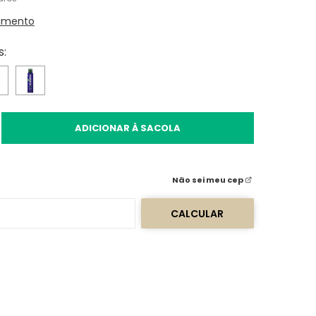
amento
s:
ADICIONAR À SACOLA
Não sei meu cep
CALCULAR