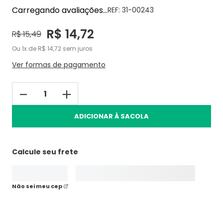
Carregando avaliações...
REF:
31-00243
R$
14
,
72
R$
15
,
49
Ou
1
de
R$
14
,
72
sem juros
Ver formas de pagamento
－
＋
ADICIONAR À SACOLA
Calcule seu frete
Não sei meu cep