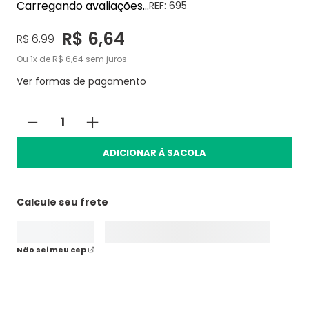
Carregando avaliações...
REF:
695
R$
6
,
64
R$
6
,
99
Ou
1
de
R$
6
,
64
sem juros
Ver formas de pagamento
－
＋
ADICIONAR À SACOLA
Calcule seu frete
Não sei meu cep