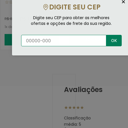
×
☆
☆
☆
☆
☆
☆
☆
☆
☆
☆
50Ml
DIGITE SEU CEP
Digite seu CEP para obter as melhores
R$
8
,
54
R$
8
,
54
R$
8
,
99
R$
8
,
99
ofertas e opções de frete da sua região.
1
de
R$
8
,
54
sem juros
1
de
R$
8
,
54
sem juros
ADICIONAR
ADICIONAR
OK
Avaliações
★
★
★
★
★
Classificação
média: 5