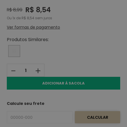
8
º
desodorante creme tabu
R$
8
,
54
R$
8
,
99
9
º
desodorante creme
Ou
1
de
R$
8
,
54
sem juros
10
º
gel
Ver formas de pagamento
Produtos Similares:
－
＋
ADICIONAR À SACOLA
Calcule seu frete
CALCULAR