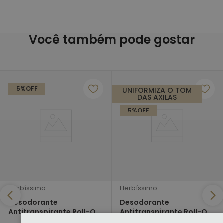
Você também pode gostar
5%
OFF
UNIFORMIZA O TOM
DAS AXILAS
5%
OFF
Herbíssimo
Herbíssimo
Desodorante
Desodorante
Antitranspirante Roll-On
Antitranspirante Roll-On
Herbíssimo Neutro 50Ml
Herbíssimo Sensitive