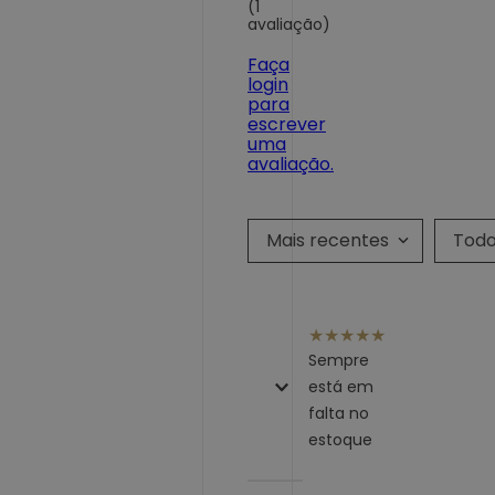
(1
avaliação)
Faça
login
para
escrever
uma
avaliação.
Mais recentes
Tod
★
★
★
★
★
Sempre
está em
falta no
estoque
Enviado
3 anos