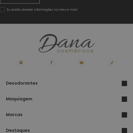
assim
:-
Eu aceito receber informações no meu e-mail
(
Desodorantes
Maquiagem
Marcas
Destaques