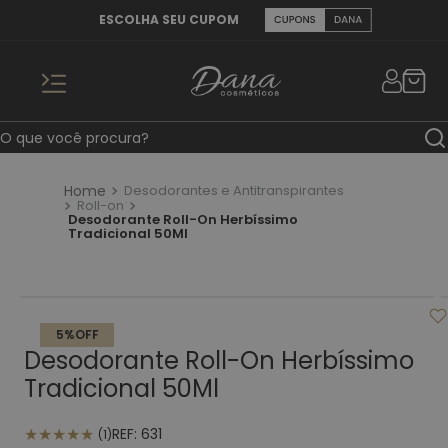
ESCOLHA SEU CUPOM
O que você procura?
Desodorantes e Antitranspirantes
TERMOS MAIS BUSCADOS
Roll-on
Desodorante Roll-On Herbíssimo
1
º
desodorante aerossol
Tradicional 50Ml
2
º
talco
3
º
desodorante roll-on
4
º
desodorante twist
5%
OFF
Desodorante Roll-On Herbíssimo
5
º
desodorante bisnaga
Tradicional 50Ml
6
º
desodorante spray
★
★
★
★
★
REF:
631
(
1
)
7
º
colônia