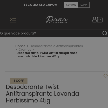
ESCOLHA SEU CUPOM
O que você procura?
Desodorantes e Antitranspirantes
TERMOS MAIS BUSCADOS
Cremes
Desodorante Twist Antitranspirante
1
º
desodorante aerossol
Lavanda Herbíssimo 45g
2
º
talco
3
º
desodorante twist
4
º
desodorante roll-on
5%
OFF
Desodorante Twist
5
º
desodorante bisnaga
Antitranspirante Lavanda
6
º
kit herbissimo
Herbíssimo 45g
7
º
colônia