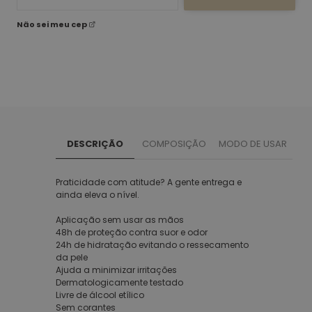
Não sei meu cep
DESCRIÇÃO
COMPOSIÇÃO
MODO DE USAR
Praticidade com atitude? A gente entrega e
ainda eleva o nível.
Aplicação sem usar as mãos
48h de proteção contra suor e odor
24h de hidratação evitando o ressecamento
da pele
Ajuda a minimizar irritações
Dermatologicamente testado
Livre de álcool etílico
Sem corantes