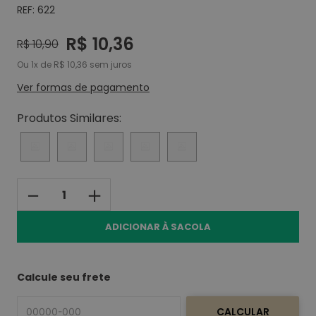
REF:
622
8
º
desodorante spray
R$
10
,
36
9
º
desodorante creme tabu
R$
10
,
90
Ou
1
de
R$
10
,
36
sem juros
10
º
desodorante creme
Ver formas de pagamento
Produtos Similares:
－
＋
ADICIONAR À SACOLA
Calcule seu frete
CALCULAR