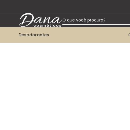
O que você procura?
Desodorantes
TERMOS MAIS BUSCADOS
1
º
desodorante aerossol
2
º
talco
3
º
desodorante roll-on
4
º
desodorante twist
5
º
desodorante bisnaga
6
º
colônia
7
º
kit herbissimo
8
º
desodorante creme tabu
9
º
desodorante spray