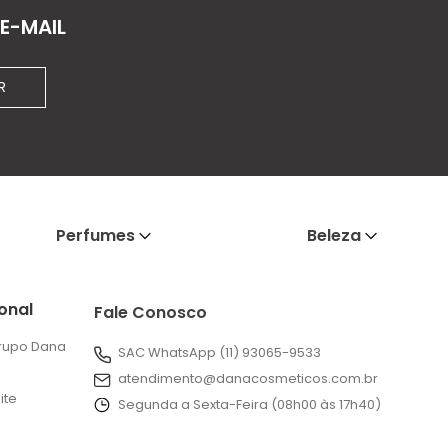
E-MAIL
R
Perfumes
Beleza
ional
Fale Conosco
rupo Dana
SAC WhatsApp (11) 93065-9533
atendimento@danacosmeticos.com.br
ite
Segunda a Sexta-Feira (08h00 às 17h40)