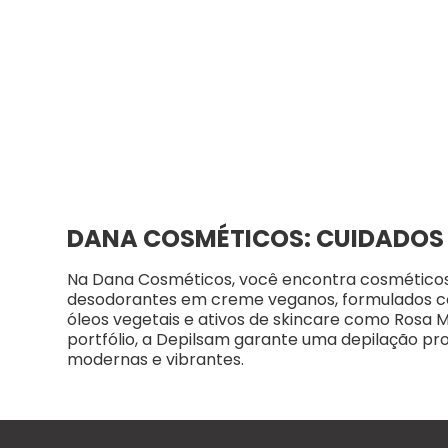
10
º
desodorante creme
DANA COSMÉTICOS: CUIDADOS P
Na Dana Cosméticos, você encontra cosméticos d
desodorantes em creme veganos, formulados com
óleos vegetais e ativos de skincare como Rosa M
portfólio, a Depilsam garante uma depilação pr
modernas e vibrantes.