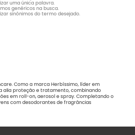
lizar uma única palavra.
ermos genéricos na busca.
lizar sinônimos do termo desejado.
incare. Como a marca Herbíssimo, líder em
a alia proteção e tratamento, combinando
ções em roll-on, aerosol e spray. Completando o
jovens com desodorantes de fragrâncias