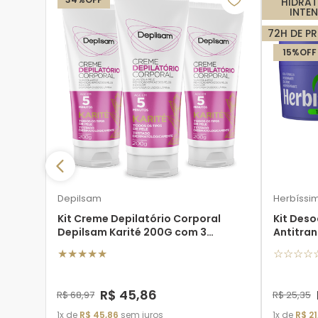
HIDRA
INTE
72H DE P
15%
OFF
Depilsam
Herbíssi
Kit Creme Depilatório Corporal
Kit Des
Depilsam Karité 200G com 3
Antitran
unidades
55G - 3 
★
★
★
★
★
☆
☆
☆
☆
R$
45
,
86
R$
68
,
97
R$
25
,
35
1
de
R$
45
,
86
sem juros
1
de
R$
21