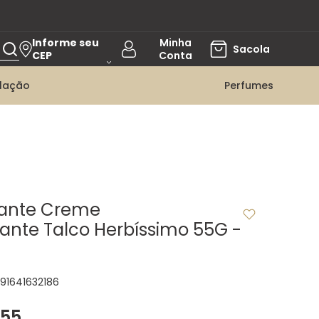
Informe seu
CEP
ilação
Perfumes
rante Creme
rante Talco Herbíssimo 55G -
91641632186
55