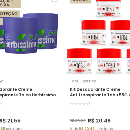
TAÇÃO
NSIVA
ROTEÇÃO
mo
Tabu Clássico
odorante Creme
Kit Desodorante Creme
spirante Talco Herbíssimo
Antitranspirante Tabu 55G 
unidades
unidades
☆
☆
☆
☆
☆
☆
R$
21
,
55
R$
20
,
48
R$
35
,
94
,
55
sem juros
1
de
R$
20
,
48
sem juros