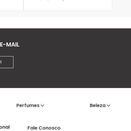
ADICIONAR À SACOLA
E-MAIL
R
Perfumes
Beleza
ional
Fale Conosco