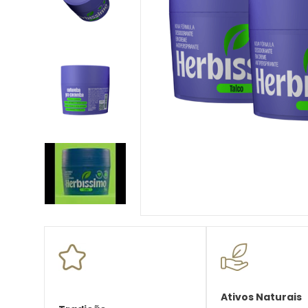
10
º
desodorante creme
Ativos Naturais