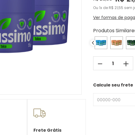
Ou
1
de
R$
21
,
55
sem j
Ver formas de pag
Produtos Similare
－
＋
Calcule seu frete
Frete Grátis