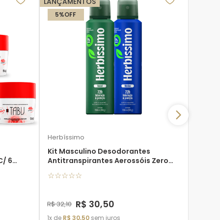
LANÇAMENTOS
HID
IN
5%
OFF
72H DE
Herbís
15%
O
Kit D
Antitr
55G - 
☆
☆
☆
Herbíssimo
Kit Masculino Desodorantes
C/ 6
Antitranspirantes Aerossóis Zero
Alumínio Herbíssimo
☆
☆
☆
☆
☆
R$
25
,
3
1
de
R$
R$
30
,
50
R$
32
,
10
1
de
R$
30
,
50
sem juros