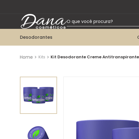
O que você procura?
Desodorantes
TERMOS MAIS BUSCADOS
1
º
desodorante aerossol
Kits
Kit Desodorante Creme Antitranspirante
2
º
talco
3
º
desodorante twist
4
º
desodorante roll-on
5
º
desodorante bisnaga
6
º
kit herbissimo
7
º
colônia
8
º
desodorante spray
9
º
desodorante creme tabu