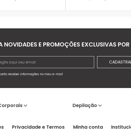
ADICIONAR À SACOLA
ADICIONAR À SACOLA
A NOVIDADES E PROMOÇÕES EXCLUSIVAS POR 
CADASTRA
ceito receber informações no meu e-mail
Corporais
Depilação
es
Privacidade e Termos
Minha conta
Instituc