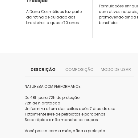
Tradição
Formulações enriqu
A Dana Cosméticos faz parte
com ativos naturais
da rotina de cuidado dos
promovendo ainda 
brasileiros a quase 70 anos.
benefícios.
DESCRIÇÃO
COMPOSIÇÃO
MODO DE USAR
NATUREBA COM PERFORMANCE
De 48h para 72h de proteção
72h de hidratação
Uniformiza o tom das axilas após 7 dias de uso
Totalmente livre de petrolatos e parabenos
Seca rápido e não mancha as roupas
Você passa com a mão, e fica a proteção.