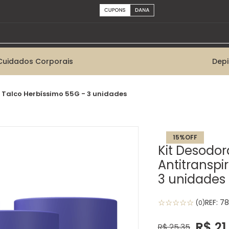
Cuidados Corporais
Dep
 Talco Herbíssimo 55G - 3 unidades
15%
OFF
Kit Desodo
Antitranspi
3 unidades
☆
☆
☆
☆
☆
REF:
78
(
0
)
R$
21
,
R$
25
,
35