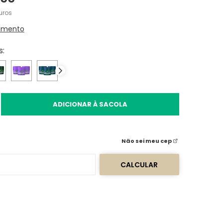
uros
amento
s:
ADICIONAR À SACOLA
Não sei meu cep
CALCULAR