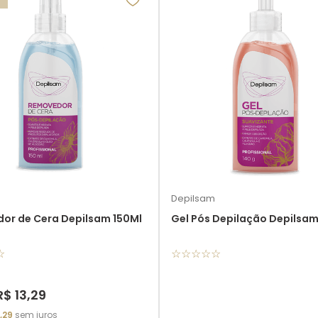
Depilsam
or de Cera Depilsam 150Ml
Gel Pós Depilação Depilsa
☆
☆
☆
☆
☆
☆
R$
13
,
29
,
29
sem juros