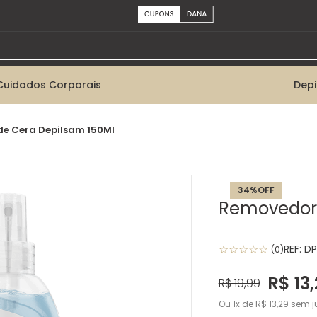
Cuidados Corporais
Dep
e Cera Depilsam 150Ml
34%
OFF
Removedor 
☆
☆
☆
☆
☆
REF:
DP
(
0
)
R$
13
,
R$
19
,
99
Ou
1
de
R$
13
,
29
sem j