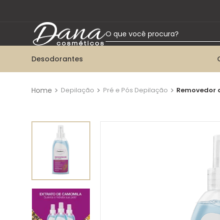
O que você procura?
Desodorantes
TERMOS MAIS BUSCADOS
1
º
desodorante aerossol
Depilação
Pré e Pós Depilação
Removedor d
2
º
talco
3
º
desodorante roll-on
4
º
desodorante twist
5
º
desodorante bisnaga
6
º
kit herbissimo
7
º
colônia
8
º
desodorante creme tabu
9
º
desodorante spray