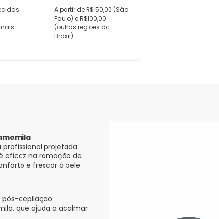
ecidas
A partir de R$ 50,00 (São
,
Paulo) e R$100,00
mais
(outras regiões do
Brasil).
Camomila
profissional projetada
e é eficaz na remoção de
onforto e frescor à pele
 pós-depilação.
la, que ajuda a acalmar