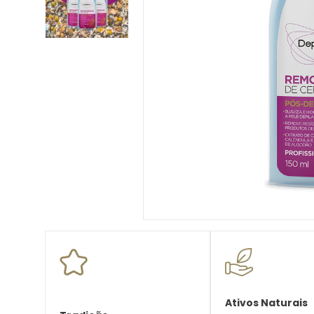
10
º
desodorante creme
Ativos Naturais