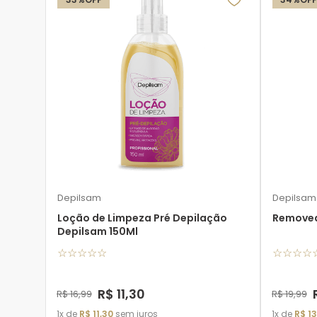
Depilsam
Depilsam
Loção de Limpeza Pré Depilação
Removed
Depilsam 150Ml
☆
☆
☆
☆
☆
☆
☆
☆
☆
R$
11
,
30
R$
16
,
99
R$
19
,
99
1
de
R$
11
,
30
sem juros
1
de
R$
13