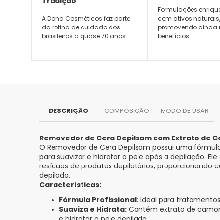
Tradição
Formulações enriqu
A Dana Cosméticos faz parte
com ativos naturais
da rotina de cuidado dos
promovendo ainda 
brasileiros a quase 70 anos.
benefícios.
DESCRIÇÃO
COMPOSIÇÃO
MODO DE USAR
Removedor de Cera Depilsam com Extrato de 
O Removedor de Cera Depilsam possui uma fórmula 
para suavizar e hidratar a pele após a depilação. El
resíduos de produtos depilatórios, proporcionando c
depilada.
Características:
Fórmula Profissional:
Ideal para tratamentos
Suaviza e Hidrata:
Contém extrato de camomi
e hidratar a pele depilada.