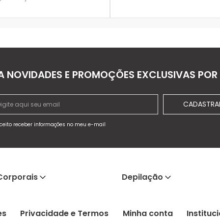
ADICIONAR À SACOLA
A NOVIDADES E PROMOÇÕES EXCLUSIVAS POR 
CADASTRA
ceito receber informações no meu e-mail
Corporais
Depilação
es
Privacidade e Termos
Minha conta
Instituc