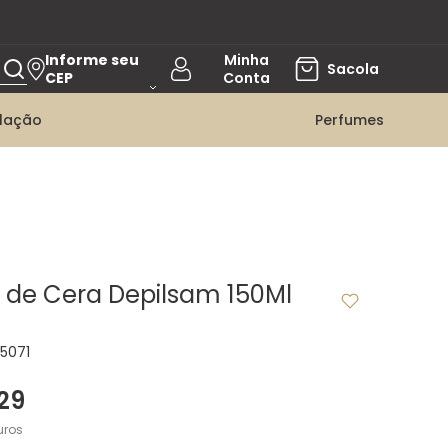
Informe seu
CEP
ilação
Perfumes
de Cera Depilsam 150Ml
5071
29
uros