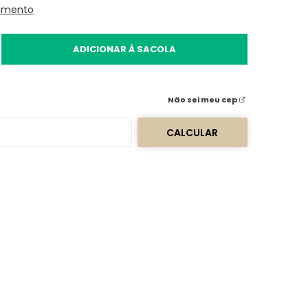
amento
ADICIONAR À SACOLA
Não sei meu cep
CALCULAR